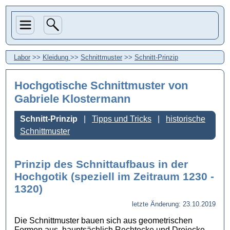
Labor
>>
Kleidung
>>
Schnittmuster
>>
Schnitt-Prinzip
Hochgotische Schnittmuster
von
Gabriele Klostermann
Schnitt-Prinzip
Tipps und Tricks
historische
Schnittmuster
Prinzip des Schnittaufbaus in der
Hochgotik (speziell im Zeitraum 1230 -
1320)
letzte Änderung: 23.10.2019
Die Schnittmuster bauen sich aus geometrischen
Formen aus, hauptsächlich Rechtecke und Dreiecke.