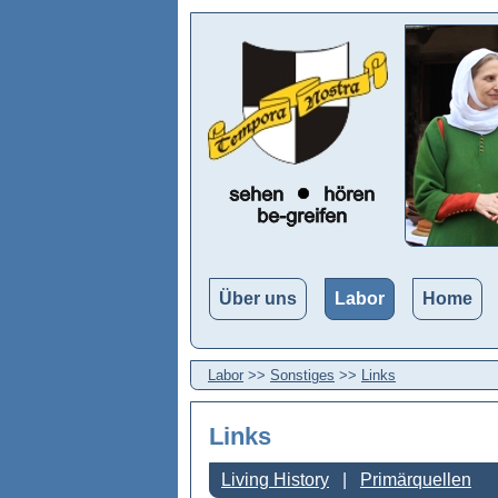
Über uns
Labor
Home
Labor
>>
Sonstiges
>>
Links
Links
Living History
Primärquellen