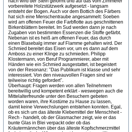
nach wird der Stein geformt und auf das vom Zimmerer
vorbereitete Holzstützwerk aufgesetzt - langsam
entsteht der Bogen. Auch vor dem Bottich des Färbers
hat sich eine Menschentraube angesammelt: Soeben
wird am offenen Feuer die Farbflotte aus geschnittenen
Birkenblättern bereitet. Im Sud werden dann je nach
Zugaben von bestimmten Essenzen die Stoffe gefärbt.
Nebenan ist es heiß am offenen Feuer, das durch
einen Blasebalg immer auf Flamme gehalten wird. Der
Schmied bereitet das Eisen vor, um es dann auf dem
Amboss zu einer Klinge zu schmieden. Philipp
Klostermann, von Beruf Programmierer, aber mit
Händen wie ein Schmied ausgestattet, ist begeistert
von der Resonanz: "Das Publikum ist klasse und sehr
interessiert. Von den niveauvollen Fragen sind wir
teilweise richtig gefordert".
Überhaupt: Fragen werden von allen Teilnehmern
bereitwillig und kompetent erklärt - weswegen auch die
Mittelalterfreunde unter den Besuchern gebeten
worden waren, ihre Kostüme zu Hause zu lassen,
damit keine Verwechslungen entstehen konnten. Egal,
ob es sich um das älteste Klebemittel der Menschheit -
Rech - handelt, ob der Glasmacher zeigt, wie er das
bunte Glas in Blei verpackt oder ob das
Kräutermännchen über das älteste Kopfschmerzmittel