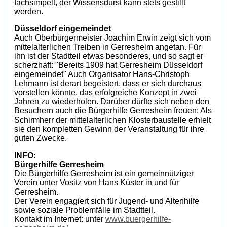
fachsimpelt, der Wissensdurst kann stets gestillt
werden.
Düsseldorf eingemeindet
Auch Oberbürgermeister Joachim Erwin zeigt sich vom
mittelalterlichen Treiben in Gerresheim angetan. Für
ihn ist der Stadtteil etwas besonderes, und so sagt er
scherzhaft: "Bereits 1909 hat Gerresheim Düsseldorf
eingemeindet" Auch Organisator Hans-Christoph
Lehmann ist derart begeistert, dass er sich durchaus
vorstellen könnte, das erfolgreiche Konzept in zwei
Jahren zu wiederholen. Darüber dürfte sich neben den
Besuchern auch die Bürgerhilfe Gerresheim freuen: Als
Schirmherr der mittelalterlichen Klosterbaustelle erhielt
sie den kompletten Gewinn der Veranstaltung für ihre
guten Zwecke.
INFO:
Bürgerhilfe Gerresheim
Die Bürgerhilfe Gerresheim ist ein gemeinnütziger
Verein unter Vositz von Hans Küster in und für
Gerresheim.
Der Verein engagiert sich für Jugend- und Altenhilfe
sowie soziale Problemfälle im Stadtteil.
Kontakt im Internet: unter
www.buergerhilfe-