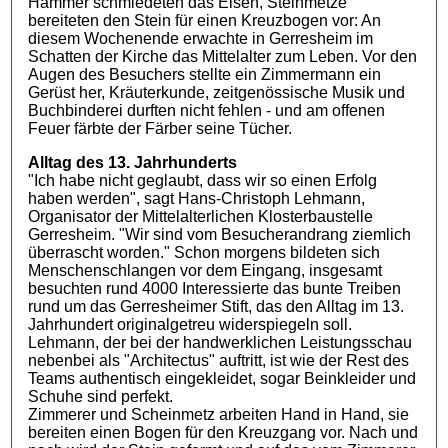
Hämmer schmiedeten das Eisen, Steinmetze
bereiteten den Stein für einen Kreuzbogen vor: An
diesem Wochenende erwachte in Gerresheim im
Schatten der Kirche das Mittelalter zum Leben. Vor den
Augen des Besuchers stellte ein Zimmermann ein
Gerüst her, Kräuterkunde, zeitgenössische Musik und
Buchbinderei durften nicht fehlen - und am offenen
Feuer färbte der Färber seine Tücher.
Alltag des 13. Jahrhunderts
"Ich habe nicht geglaubt, dass wir so einen Erfolg
haben werden", sagt Hans-Christoph Lehmann,
Organisator der Mittelalterlichen Klosterbaustelle
Gerresheim. "Wir sind vom Besucherandrang ziemlich
überrascht worden." Schon morgens bildeten sich
Menschenschlangen vor dem Eingang, insgesamt
besuchten rund 4000 Interessierte das bunte Treiben
rund um das Gerresheimer Stift, das den Alltag im 13.
Jahrhundert originalgetreu widerspiegeln soll.
Lehmann, der bei der handwerklichen Leistungsschau
nebenbei als "Architectus" auftritt, ist wie der Rest des
Teams authentisch eingekleidet, sogar Beinkleider und
Schuhe sind perfekt.
Zimmerer und Scheinmetz arbeiten Hand in Hand, sie
bereiten einen Bogen für den Kreuzgang vor. Nach und