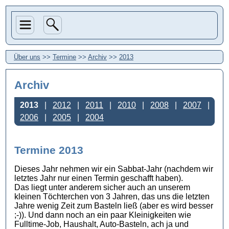
Über uns
>>
Termine
>>
Archiv
>>
2013
Archiv
2013
2012
2011
2010
2008
2007
2006
2005
2004
Termine 2013
Dieses Jahr nehmen wir ein Sabbat-Jahr (nachdem wir
letztes Jahr nur einen Termin geschafft haben).
Das liegt unter anderem sicher auch an unserem
kleinen Töchterchen von 3 Jahren, das uns die letzten
Jahre wenig Zeit zum Basteln ließ (aber es wird besser
;-)). Und dann noch an ein paar Kleinigkeiten wie
Fulltime-Job, Haushalt, Auto-Basteln, ach ja und