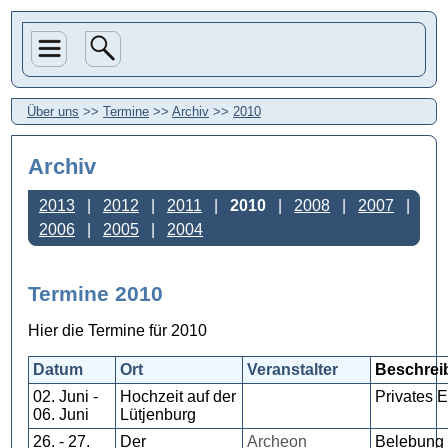
Über uns
>>
Termine
>>
Archiv
>>
2010
Archiv
2013
2012
2011
2010
2008
2007
2006
2005
2004
Termine 2010
Hier die Termine für 2010
Datum
Ort
Veranstalter
Beschrei
02. Juni -
Hochzeit auf der
Privates 
06. Juni
Lütjenburg
26. - 27.
Der
Archeon
Belebung