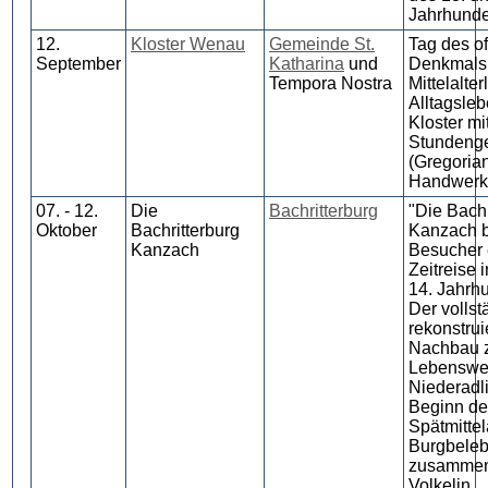
Jahrhunde
12.
Kloster Wenau
Gemeinde St.
Tag des o
September
Katharina
und
Denkmals
Tempora Nostra
Mittelalter
Alltagsle
Kloster mi
Stundeng
(Gregorian
Handwerk
07. - 12.
Die
Bachritterburg
"Die Bachr
Oktober
Bachritterburg
Kanzach b
Kanzach
Besucher 
Zeitreise 
14. Jahrhu
Der vollst
rekonstrui
Nachbau z
Lebenswel
Niederadl
Beginn de
Spätmittela
Burgbele
zusammen
Volkelin.