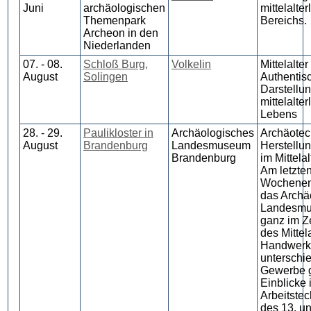
Juni
archäologischen
mittelalter
Themenpark
Bereichs.
Archeon in den
Niederlanden
07. - 08.
Schloß Burg,
Volkelin
Mittelalter
August
Solingen
Authentis
Darstellu
mittelalter
Lebens
28. - 29.
Paulikloster in
Archäologisches
Archäotec
August
Brandenburg
Landesmuseum
Herstellu
Brandenburg
im Mittelal
Am letzte
Wochenen
das Archä
Landesm
ganz im Z
des Mittela
Handwerk
unterschie
Gewerbe 
Einblicke 
Arbeitste
des 13. un