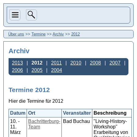
Über uns
>>
Termine
>>
Archiv
>>
2012
Archiv
2013
2012
2011
2010
2008
2007
2006
2005
2004
Termine 2012
Hier die Termine für 2012
Datum
Ort
Veranstalter
Beschreibung
10. -
Bachritterburg-
Bad Buchau
"Living-History-
11.
Team
Workshop"
März
Erarbeitung von