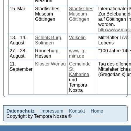
Betzdorf
15. Mai
Städtisches
Städtisches
Internationale
Museum
Museum
Zur Belebung d
Göttingen
Göttingen
auf Göttingen i
worden.
http://www.mus
13. - 14.
Schloß Burg,
Volkelin
Mittelalter Live
August
Solingen
Lebens
27. - 28.
Ronneburg,
www.ig-
"100 Jahre 14t
August
Hessen
mim.de
11.
Kloster Wenau
Gemeinde
Tag des offene
September
St.
Mittelalterlich
Katharina
(Gregorianik) 
und
Tempora
Nostra
Datenschutz
Impressum
Kontakt
Home
Copyright by Tempora Nostra ®