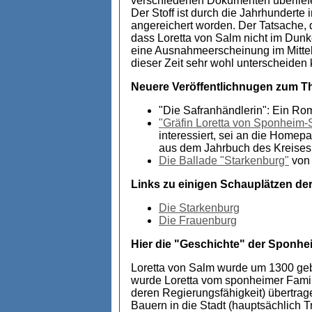
verschiedenen Dokumenten überliefer
Der Stoff ist durch die Jahrhunderte
angereichert worden. Der Tatsache, 
dass Loretta von Salm nicht im Dunk
eine Ausnahmeerscheinung im Mittelal
dieser Zeit sehr wohl unterscheiden
Neuere Veröffentlichnugen zum T
"Die Safranhändlerin": Ein Ro
"Gräfin Loretta von Sponheim-
interessiert, sei an die Homep
aus dem Jahrbuch des Kreises 
Die Ballade "Starkenburg"
von 
Links zu einigen Schauplätzen der
Die Starkenburg
Die Frauenburg
Hier die "Geschichte" der Sponhe
Loretta von Salm wurde um 1300 gebo
wurde Loretta vom sponheimer Famil
deren Regierungsfähigkeit) übertrag
Bauern in die Stadt (hauptsächlich T