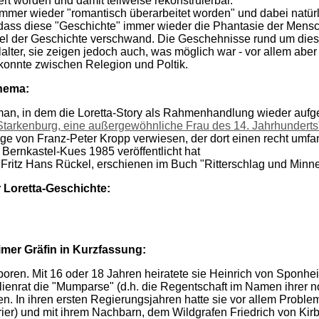
t worden und damit teilweise rekonstruierbar.
 immer wieder "romantisch überarbeitet worden" und dabei natürl
dass diese "Geschichte" immer wieder die Phantasie der Mensch
el der Geschichte verschwand. Die Geschehnisse rund um diese 
ter, sie zeigen jedoch auch, was möglich war - vor allem aber 
 konnte zwischen Relegion und Poltik.
hema:
man, in dem die Loretta-Story als Rahmenhandlung wieder aufg
Starkenburg, eine außergewöhnliche Frau des 14. Jahrhunderts
age von Franz-Peter Kropp verwiesen, der dort einen recht umf
Bernkastel-Kues 1985 veröffentlicht hat
Fritz Hans Rückel, erschienen im Buch "Ritterschlag und Minn
 Loretta-Geschichte:
imer Gräfin in Kurzfassung:
ren. Mit 16 oder 18 Jahren heiratete sie Heinrich von Sponheim
ienrat die "Mumparse" (d.h. die Regentschaft im Namen ihrer 
en. In ihren ersten Regierungsjahren hatte sie vor allem Probl
rier) und mit ihrem Nachbarn, dem Wildgrafen Friedrich von Kir