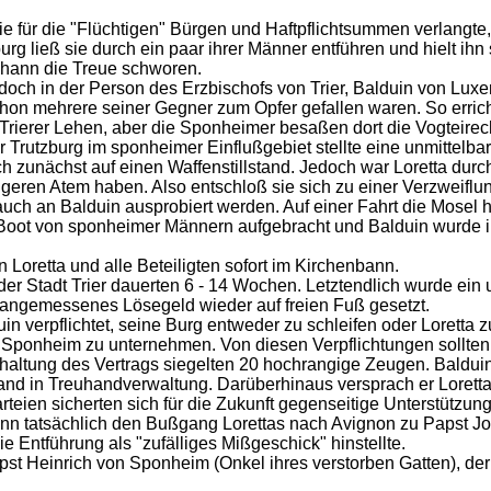
ie für die "Flüchtigen" Bürgen und Haftpflichtsummen verlangte,
g ließ sie durch ein paar ihrer Männer entführen und hielt ihn s
ohann die Treue schworen.
doch in der Person des Erzbischofs von Trier, Balduin von Luxe
chon mehrere seiner Gegner zum Opfer gefallen waren. So errich
 Trierer Lehen, aber die Sponheimer besaßen dort die Vogteirec
er Trutzburg im sponheimer Einflußgebiet stellte eine unmittelb
 zunächst auf einen Waffenstillstand. Jedoch war Loretta durch
ngeren Atem haben. Also entschloß sie sich zu einer Verzweiflu
un auch an Balduin ausprobiert werden. Auf einer Fahrt die Mose
Boot von sponheimer Männern aufgebracht und Balduin wurde in
 Loretta und alle Beteiligten sofort im Kirchenbann.
er Stadt Trier dauerten 6 - 14 Wochen. Letztendlich wurde ein
angemessenes Lösegeld wieder auf freien Fuß gesetzt.
in verpflichtet, seine Burg entweder zu schleifen oder Loretta z
ponheim zu unternehmen. Von diesen Verpflichtungen sollten 
nhaltung des Vertrags siegelten 20 hochrangige Zeugen. Baldu
nd in Treuhandverwaltung. Darüberhinaus versprach er Loretta,
eien sicherten sich für die Zukunft gegenseitige Unterstützung
dann tatsächlich den Bußgang Lorettas nach Avignon zu Papst Jo
ie Entführung als "zufälliges Mißgeschick" hinstellte.
st Heinrich von Sponheim (Onkel ihres verstorben Gatten), der 