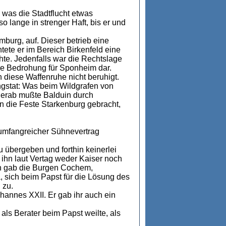
 was die Stadtflucht etwas
o lange in strenger Haft, bis er und
mburg, auf. Dieser betrieb eine
tete er im Bereich Birkenfeld eine
hte. Jedenfalls war die Rechtslage
are Bedrohung für Sponheim dar.
 diese Waffenruhe nicht beruhigt.
ngstat: Was beim Wildgrafen von
l herab mußte Balduin durch
 die Feste Starkenburg gebracht,
 umfangreicher Sühnevertrag
u übergeben und forthin keinerlei
ihn laut Vertag weder Kaiser noch
in gab die Burgen Cochem,
 sich beim Papst für die Lösung des
 zu.
hannes XXII. Er gab ihr auch ein
als Berater beim Papst weilte, als