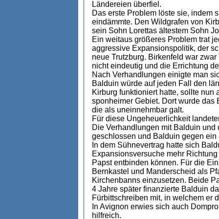
Ländereien überfiel.
Das erste Problem löste sie, indem s
eindämmte. Den Wildgrafen von Kirbur
sein Sohn Lorettas ältestem Sohn J
Ein weitaus größeres Problem trat je
aggressive Expansionspolitik, der s
neue Trutzburg. Birkenfeld war zwar
nicht eindeutig und die Errichtung d
Nach Verhandlungen einigte man sich
Balduin würde auf jeden Fall den lä
Kirburg funktioniert hatte, sollte n
sponheimer Gebiet. Dort wurde das 
die als uneinnehmbar galt.
Für diese Ungeheuerlichkeit landeten
Die Verhandlungen mit Balduin und d
geschlossen und Balduin gegen ein 
In dem Sühnevertrag hatte sich Baldu
Expansionsversuche mehr Richtung S
Papst entbinden können. Für die Ei
Bernkastel und Manderscheid als Pfa
Kirchenbanns einzusetzen. Beide Part
4 Jahre später finanzierte Balduin 
Fürbittschreiben mit, in welchem er d
In Avignon erwies sich auch Domprop
hilfreich.