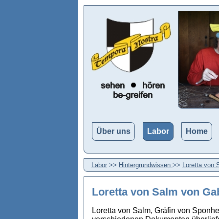
Über uns
Labor
Home
Labor
>>
Hintergrundwissen
>>
Loretta von 
Loretta von Salm
von Gab
Loretta von Salm, Gräfin von Sponheim