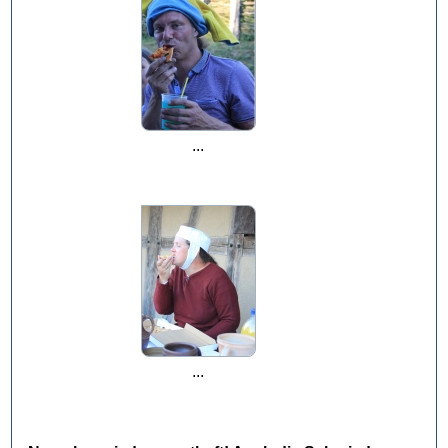
...
...