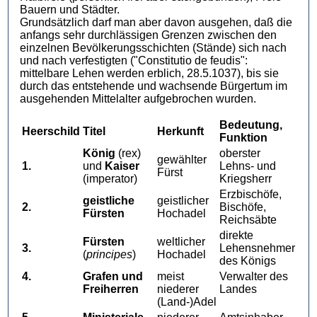
Bauern und Städter.
Grundsätzlich darf man aber davon ausgehen, daß die
anfangs sehr durchlässigen Grenzen zwischen den
einzelnen Bevölkerungsschichten (Stände) sich nach
und nach verfestigten ("Constitutio de feudis":
mittelbare Lehen werden erblich, 28.5.1037), bis sie
durch das entstehende und wachsende Bürgertum im
ausgehenden Mittelalter aufgebrochen wurden.
Bedeutung,
Heerschild
Titel
Herkunft
Funktion
König
(rex)
oberster
gewählter
1.
und
Kaiser
Lehns- und
Fürst
(imperator)
Kriegsherr
Erzbischöfe,
geistliche
geistlicher
2.
Bischöfe,
Fürsten
Hochadel
Reichsäbte
direkte
Fürsten
weltlicher
3.
Lehensnehmer
(
principes
)
Hochadel
des Königs
4.
Grafen und
meist
Verwalter des
Freiherren
niederer
Landes
(Land-)Adel