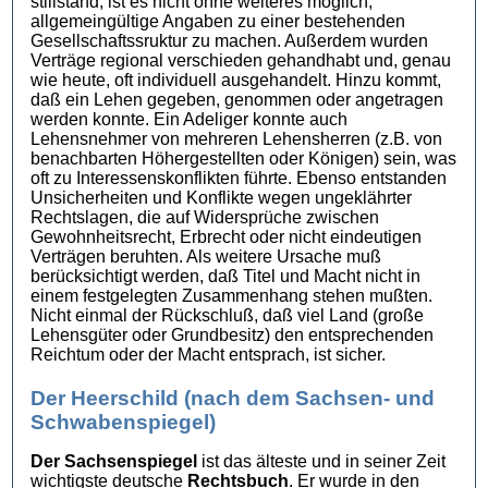
stillstand, ist es nicht ohne weiteres möglich,
allgemeingültige Angaben zu einer bestehenden
Gesellschaftssruktur zu machen. Außerdem wurden
Verträge regional verschieden gehandhabt und, genau
wie heute, oft individuell ausgehandelt. Hinzu kommt,
daß ein Lehen gegeben, genommen oder angetragen
werden konnte. Ein Adeliger konnte auch
Lehensnehmer von mehreren Lehensherren (z.B. von
benachbarten Höhergestellten oder Königen) sein, was
oft zu Interessenskonflikten führte. Ebenso entstanden
Unsicherheiten und Konflikte wegen ungeklährter
Rechtslagen, die auf Widersprüche zwischen
Gewohnheitsrecht, Erbrecht oder nicht eindeutigen
Verträgen beruhten. Als weitere Ursache muß
berücksichtigt werden, daß Titel und Macht nicht in
einem festgelegten Zusammenhang stehen mußten.
Nicht einmal der Rückschluß, daß viel Land (große
Lehensgüter oder Grundbesitz) den entsprechenden
Reichtum oder der Macht entsprach, ist sicher.
Der Heerschild (nach dem Sachsen- und
Schwabenspiegel)
Der Sachsenspiegel
ist das älteste und in seiner Zeit
wichtigste deutsche
Rechtsbuch
. Er wurde in den