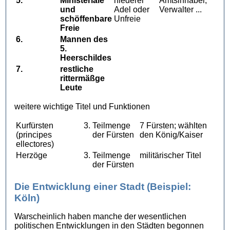
5.
Ministeriale
niederer
Amtsinhaber,
und
Adel oder
Verwalter ...
schöffenbare
Unfreie
Freie
6.
Mannen des
5.
Heerschildes
7.
restliche
rittermäßge
Leute
weitere wichtige Titel und Funktionen
Kurfürsten
3.
Teilmenge
7 Fürsten; wählten
(principes
der Fürsten
den König/Kaiser
ellectores)
Herzöge
3.
Teilmenge
militärischer Titel
der Fürsten
Die Entwicklung einer Stadt (Beispiel:
Köln)
Warscheinlich haben manche der wesentlichen
politischen Entwicklungen in den Städten begonnen