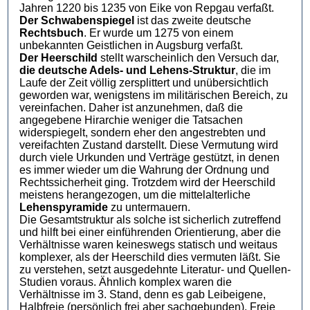
Jahren 1220 bis 1235 von Eike von Repgau verfaßt.
Der Schwabenspiegel
ist das zweite deutsche
Rechtsbuch
. Er wurde um 1275 von einem
unbekannten Geistlichen in Augsburg verfaßt.
Der Heerschild
stellt warscheinlich den Versuch dar,
die deutsche Adels- und Lehens-Struktur
, die im
Laufe der Zeit völlig zersplittert und unübersichtlich
geworden war, wenigstens im militärischen Bereich, zu
vereinfachen. Daher ist anzunehmen, daß die
angegebene Hirarchie weniger die Tatsachen
widerspiegelt, sondern eher den angestrebten und
vereifachten Zustand darstellt. Diese Vermutung wird
durch viele Urkunden und Verträge gestützt, in denen
es immer wieder um die Wahrung der Ordnung und
Rechtssicherheit ging. Trotzdem wird der Heerschild
meistens herangezogen, um die mittelalterliche
Lehenspyramide
zu untermauern.
Die Gesamtstruktur als solche ist sicherlich zutreffend
und hilft bei einer einführenden Orientierung, aber die
Verhältnisse waren keineswegs statisch und weitaus
komplexer, als der Heerschild dies vermuten läßt. Sie
zu verstehen, setzt ausgedehnte Literatur- und Quellen-
Studien voraus. Ähnlich komplex waren die
Verhältnisse im 3. Stand, denn es gab Leibeigene,
Halbfreie (persönlich frei aber sachgebunden), Freie