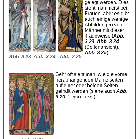
gelegt werden. Dies
sieht man meist bei
Frauen, aber es gibt
auch einige wenige
Abbildungen von
Männer mit dieser
Trageweise (
Abb.
3.23
,
Abb. 3.24
(Seitenansicht),
Abb. 3.25
).
Abb. 3.23
Abb. 3.24
Abb. 3.25
Sehr oft sieht man, wie die vorne
herabhängenden Mantelseiten
auf einer oder beiden Seiten
gefrafft werden (siehe auch
Abb.
3.20
, 1. von links.).