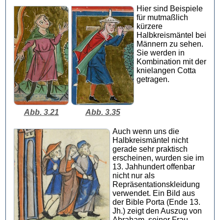
Hier sind Beispiele
für mutmaßlich
kürzere
Halbkreismäntel bei
Männern zu sehen.
Sie werden in
Kombination mit der
knielangen Cotta
getragen.
Abb. 3.21
Abb. 3.35
Auch wenn uns die
Halbkreismäntel nicht
gerade sehr praktisch
erscheinen, wurden sie im
13. Jahhundert offenbar
nicht nur als
Repräsentationskleidung
verwendet. Ein Bild aus
der Bible Porta (Ende 13.
Jh.) zeigt den Auszug von
Abraham, seiner Frau