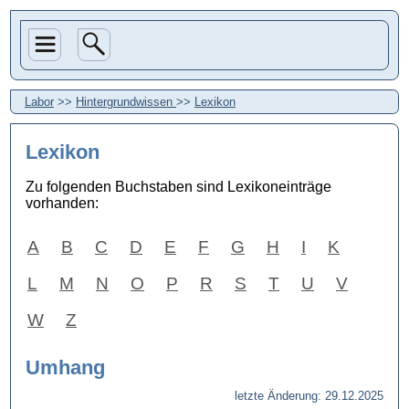
Labor
>>
Hintergrundwissen
>>
Lexikon
Lexikon
Zu folgenden Buchstaben sind Lexikoneinträge
vorhanden:
A
B
C
D
E
F
G
H
I
K
L
M
N
O
P
R
S
T
U
V
W
Z
Umhang
letzte Änderung: 29.12.2025