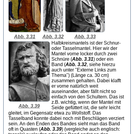
Abb. 3.31
Abb. 3.32
Abb. 3.33
Halbkreismantels ist der Schnur-
oder Tasselmantel. Hier wir der
Mantel vorne locker durch zwei
Schnüre (
Abb. 3.31
) oder ein
Band (
Abb. 3.32
, siehe hierzu
auch unter "Externe Links zum
Thema") (Länge ca. 30 cm)
zusammen gehalten. Dabei klafft
er vorne natürlich weit
auseinander, aber fällt nicht so
einfach von den Schultern. Das ist
z.B. wichtig, wenn der Mantel mit
Abb. 3.39
Seide gefüttert ist, die sehr leicht
gleitet, im Gegensatz etwa zu Wollstoff. Das
Tasselband konnte dabei noch mit Beschlägen verziert
sein. An den Enden des Bandes sieht man das Band
oft in Quasten (
Abb. 3.39
) (vergleiche auch englisch: