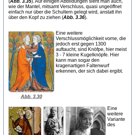
(
Abb. 3.35
). Auf einigen Abbildungen sieht man auch,
wie der Mantel, mitsamt Verschluss, quasi ungeöffnet
einfach nur über die Schultern gelegt wird, anstatt ihn
über den Kopf zu ziehen (
Abb. 3.36
).
Eine weitere
Verschlussmöglichkeit vorne, die
jedoch erst gegen 1300
auftaucht, sind Knöfpe, hier meist
3 - 7 kleine Kugelknöpfe. Hier
kann man sogar den
kragenartigen Faltenwurf
erkennen, der sich dabei ergibt.
Abb. 3.30
Eine
weitere
Variante
des