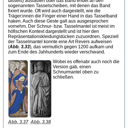
tassels) auslaufen oder das Band endet an den
sogenannten Tasselscheiben, mit denen das Band
fixiert wurde. Oft wird auch dargestellt, wie die
Träger:innen die Finger einer Hand in das Tasselband
haken. Auch diese Geste galt aus ausgesprochen
vornehm. Der Schnur- bzw. Tasselmantel ist meist im
höfischen Kontext dargestellt und ist hier den
Repräsentationskleidungstücken zuzuordnen. Speziell
der Tasselmantel konnte eine Art Revers aufweisen
(
Abb. 3.33
), das vermutlich gegen 1200 aufkam und
zum Ende des Jahhunderts wieder verschwand.
Wobei es offenabr auch noch die
Version gab, einen
Schnurmantel oben zu
schließen.
Abb. 3.37
Abb. 3.38