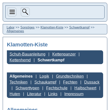
Labor
>>
Sonstiges
>>
Klamotten-Kiste
>>
Schwertkampf
>>
Allgemeines
Klamotten-Kiste
Schuh-Bauanleitung
Kettenpanzer
Kettenhemd
Schwertkampf
Allgemeines
Logik
Grundtechniken
Techniken
Schaukampf
Fechten
Dussack
Schwerttypen
Fechtschule
Halbschwert
Huten
Literatur
Links
Impressum
Allgemeines