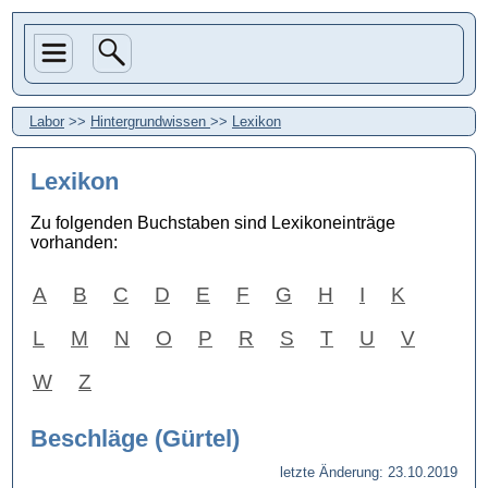
Labor
>>
Hintergrundwissen
>>
Lexikon
Lexikon
Zu folgenden Buchstaben sind Lexikoneinträge
vorhanden:
A
B
C
D
E
F
G
H
I
K
L
M
N
O
P
R
S
T
U
V
W
Z
Beschläge (Gürtel)
letzte Änderung: 23.10.2019