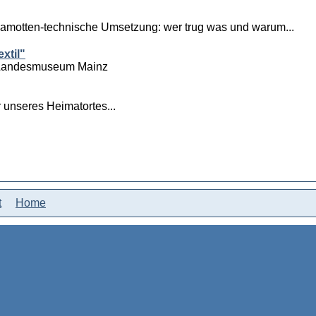
lamotten-technische Umsetzung: wer trug was und warum...
xtil"
m Landesmuseum Mainz
r unseres Heimatortes...
t
Home