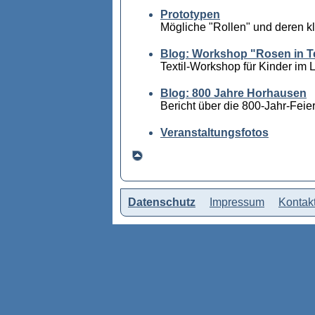
Prototypen
Mögliche "Rollen" und deren k
Blog: Workshop "Rosen in Te
Textil-Workshop für Kinder i
Blog: 800 Jahre Horhausen
Bericht über die 800-Jahr-Feie
Veranstaltungsfotos
Datenschutz
Impressum
Kontak