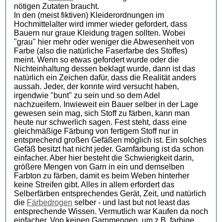
nötigen Zutaten braucht.
In den (meist fiktiven) Kleiderordnungen im
Hochmittelalter wird immer wieder gefordert, dass
Bauern nur graue Kleidung tragen sollten. Wobei
"grau" hier mehr oder weniger die Abwesenheit von
Farbe (also die natürliche Faserfarbe des Stoffes)
meint. Wenn so etwas gefordert wurde oder die
Nichteinhaltung dessen beklagt wurde, dann ist das
natürlich ein Zeichen dafür, dass die Realität anders
aussah. Jeder, der konnte wird versucht haben,
irgendwie "bunt" zu sein und so dem Adel
nachzueifern. Inwieweit ein Bauer selber in der Lage
gewesen sein mag, sich Stoff zu färben, kann man
heute nur schwerlich sagen. Fest steht, dass eine
gleichmäßige Färbung von fertigem Stoff nur in
entsprechend großen Gefäßen möglich ist. Ein solches
Gefäß besitzt hat nicht jeder. Garnfärbung ist da schon
einfacher. Aber hier besteht die Schwierigkeit darin,
größere Mengen von Garn in ein und demselben
Farbton zu färben, damit es beim Weben hinterher
keine Streifen gibt. Alles in allem erfordert das
Selberfärben entsprechendes Gerät, Zeit, und natürlich
die
Färbedrogen
selber - und last but not least das
entsprechende Wissen. Vermutlich war Kaufen da noch
einfacher. Von keinen Garnmengen, um z.B. farbige