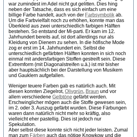
war zumindest im Adel nicht gut gelitten. Dies hing
neben der Tatsache, dass es sich einfach um eine
billige Farbe handelt, auch von der
Farbsymbolik
ab.
Um die Farbvielfalt noch zu erhöhen, konnte man das
Überkleid aus zwei unterschiedlich farbigen Hälften
bestehen. So entstand der Mi-parti. Er kam im 12.
Jahrhundert bereits auf, ist dort allerdings nur als
Kleidung von Dienern zu sehen. In die höfische Mode
zog er erst im 14. Jahrhundert ein. Selbst die
unterschiedlich gefärbten Hälften konnten in sich noch
einmal mit andersfarbigen Stoffen gestreift sein. Diese
Extremform (mit Diagonalstreifen u.ä.) ist mir bisher
aber hauptsächlich bei der Darstellung von Musikern
und Gauklern aufgefallen.
Weniger teuere Farben gab es natürlich auch. Mit
diesen konnten Ziegelrot,
Olivgrün
,
Braun
und vor
allem verschiedene
Gelbtöne
gefärbt werden.
Erschwinglicher mögen auch die Stoffe gewesen sein,
im 2. oder 3. Auszug gefärbt wurden. Diese Färbungen
waren dann natürlich nicht mehr so kräftig, also
vielleicht eher pastellig. Dies ist jedoch nur
Spekulation.
Aber selbst diese konnte sich nicht jeder leisten. Zumal
man zum
Färben
auch das nötige Knowkow und die