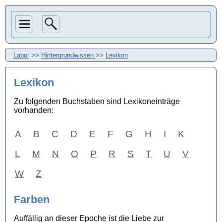
Labor
>>
Hintergrundwissen
>>
Lexikon
Lexikon
Zu folgenden Buchstaben sind Lexikoneinträge
vorhanden:
A
B
C
D
E
F
G
H
I
K
L
M
N
O
P
R
S
T
U
V
W
Z
Farben
Auffällig an dieser Epoche ist die Liebe zur