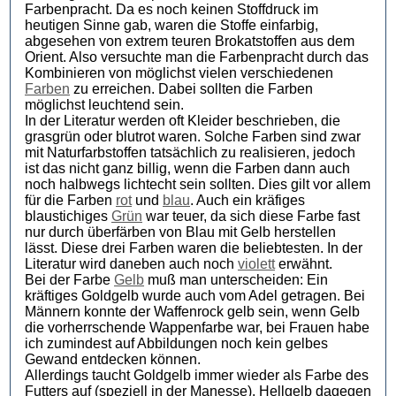
Farbenpracht. Da es noch keinen Stoffdruck im
heutigen Sinne gab, waren die Stoffe einfarbig,
abgesehen von extrem teuren Brokatstoffen aus dem
Orient. Also versuchte man die Farbenpracht durch das
Kombinieren von möglichst vielen verschiedenen
Farben
zu erreichen. Dabei sollten die Farben
möglichst leuchtend sein.
In der Literatur werden oft Kleider beschrieben, die
grasgrün oder blutrot waren. Solche Farben sind zwar
mit Naturfarbstoffen tatsächlich zu realisieren, jedoch
ist das nicht ganz billig, wenn die Farben dann auch
noch halbwegs lichtecht sein sollten. Dies gilt vor allem
für die Farben
rot
und
blau
. Auch ein kräfiges
blaustichiges
Grün
war teuer, da sich diese Farbe fast
nur durch überfärben von Blau mit Gelb herstellen
lässt. Diese drei Farben waren die beliebtesten. In der
Literatur wird daneben auch noch
violett
erwähnt.
Bei der Farbe
Gelb
muß man unterscheiden: Ein
kräftiges Goldgelb wurde auch vom Adel getragen. Bei
Männern konnte der Waffenrock gelb sein, wenn Gelb
die vorherrschende Wappenfarbe war, bei Frauen habe
ich zumindest auf Abbildungen noch kein gelbes
Gewand entdecken können.
Allerdings taucht Goldgelb immer wieder als Farbe des
Futters auf (speziell in der Manesse). Hellgelb dagegen