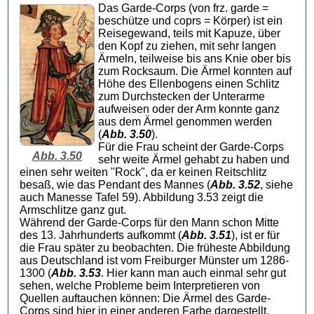
Das Garde-Corps (von frz. garde =
beschütze und coprs = Körper) ist ein
Reisegewand, teils mit Kapuze, über
den Kopf zu ziehen, mit sehr langen
Ärmeln, teilweise bis ans Knie ober bis
zum Rocksaum. Die Ärmel konnten auf
Höhe des Ellenbogens einen Schlitz
zum Durchstecken der Unterarme
aufweisen oder der Arm konnte ganz
aus dem Ärmel genommen werden
(
Abb. 3.50
).
Für die Frau scheint der Garde-Corps
Abb. 3.50
sehr weite Ärmel gehabt zu haben und
einen sehr weiten "Rock", da er keinen Reitschlitz
besaß, wie das Pendant des Mannes (
Abb. 3.52
, siehe
auch Manesse Tafel 59). Abbildung 3.53 zeigt die
Armschlitze ganz gut.
Während der Garde-Corps für den Mann schon Mitte
des 13. Jahrhunderts aufkommt (
Abb. 3.51
), ist er für
die Frau später zu beobachten. Die früheste Abbildung
aus Deutschland ist vom Freiburger Münster um 1286-
1300 (
Abb. 3.53
. Hier kann man auch einmal sehr gut
sehen, welche Probleme beim Interpretieren von
Quellen auftauchen können: Die Ärmel des Garde-
Corps sind hier in einer anderen Farbe dargestellt.