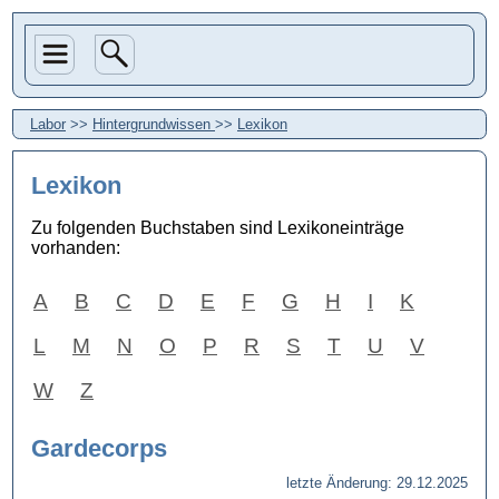
Labor
>>
Hintergrundwissen
>>
Lexikon
Lexikon
Zu folgenden Buchstaben sind Lexikoneinträge
vorhanden:
A
B
C
D
E
F
G
H
I
K
L
M
N
O
P
R
S
T
U
V
W
Z
Gardecorps
letzte Änderung: 29.12.2025