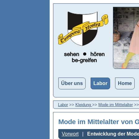
Über uns
Labor
Home
Labor
>>
Kleidung
>>
Mode im Mittelalter
>
Mode im Mittelalter
von G
Vorwort
Entwicklung der Mod