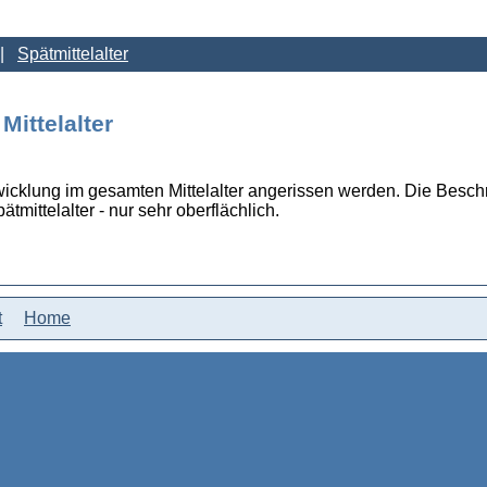
Spätmittelalter
ittelalter
cklung im gesamten Mittelalter angerissen werden. Die Beschrei
tmittelalter - nur sehr oberflächlich.
t
Home