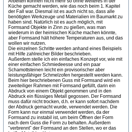
Arbeiten können nicht mehr so ohne weiteres in der
Küche gemacht werden, wie das noch beim 1. Kapitel
der Fall war. Diesmal ist es auch nicht so, dass alle
benötigten Werkzeuge und Materialien im Baumarkt zu
haben sind. Natürlich ist es auch möglich, mit
Formsand Objekte in Zinn zu gießen, was man
wiederum in der heimischen Küche machen könnte,
aber Formsand hält höhere Temperaturen aus, und das
wollen wir nutzen.
Die einzelnen Schritte werden anhand eines Beispiels
mit Hilfe zahlreicher Bilder beschrieben.
Außerdem stelle ich ein einfaches Konzept vor, wie mit
einer einfachen Schmiedeesse und ein paar
Schamottsteinen leicht ein provisorischer aber
leistungsfähiger Schmelzofen hergestellt werden kann.
Beim hier beschriebenen Guss mit Formsand wird ein
zweiteiliger Rahmen mit Formsand gefüllt, darin ein
Abdruck von einem Objekt genommen und in den
Abdruck ein flüssiges Metall gegossen. Der Formsand
muss dafür nicht trocken, d.h. er kann sofort nachdem
der Abdruck gemacht wurde, verwendet werden. Die
Form kann nur einmal verwendet werden, da der
Formsand zu instabil ist, um beim Öffnen der Form
nach dem Guss die Form zu behalten. Außerdem
"verbrennt" der Formsand an den Stellen, wo er das