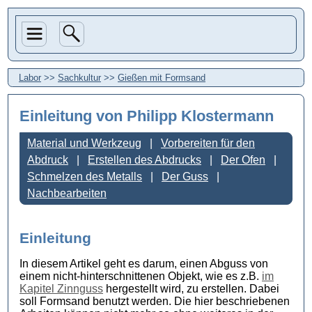
Labor
>>
Sachkultur
>>
Gießen mit Formsand
Einleitung
von Philipp Klostermann
Material und Werkzeug
Vorbereiten für den
Abdruck
Erstellen des Abdrucks
Der Ofen
Schmelzen des Metalls
Der Guss
Nachbearbeiten
Einleitung
In diesem Artikel geht es darum, einen Abguss von
einem nicht-hinterschnittenen Objekt, wie es z.B.
im
Kapitel Zinnguss
hergestellt wird, zu erstellen. Dabei
soll Formsand benutzt werden. Die hier beschriebenen