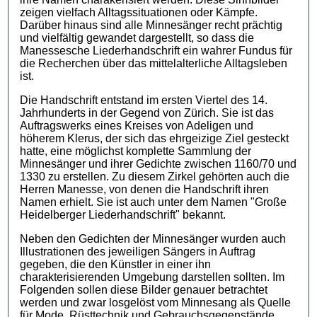
zeigen vielfach Alltagssituationen oder Kämpfe.
Darüber hinaus sind alle Minnesänger recht prächtig
und vielfältig gewandet dargestellt, so dass die
Manessesche Liederhandschrift ein wahrer Fundus für
die Recherchen über das mittelalterliche Alltagsleben
ist.
Die Handschrift entstand im ersten Viertel des 14.
Jahrhunderts in der Gegend von Zürich. Sie ist das
Auftragswerks eines Kreises von Adeligen und
höherem Klerus, der sich das ehrgeizige Ziel gesteckt
hatte, eine möglichst komplette Sammlung der
Minnesänger und ihrer Gedichte zwischen 1160/70 und
1330 zu erstellen. Zu diesem Zirkel gehörten auch die
Herren Manesse, von denen die Handschrift ihren
Namen erhielt. Sie ist auch unter dem Namen "Große
Heidelberger Liederhandschrift" bekannt.
Neben den Gedichten der Minnesänger wurden auch
Illustrationen des jeweiligen Sängers in Auftrag
gegeben, die den Künstler in einer ihn
charakterisierenden Umgebung darstellen sollten. Im
Folgenden sollen diese Bilder genauer betrachtet
werden und zwar losgelöst vom Minnesang als Quelle
für Mode, Rüsttechnik und Gebrauchsgegenstände.