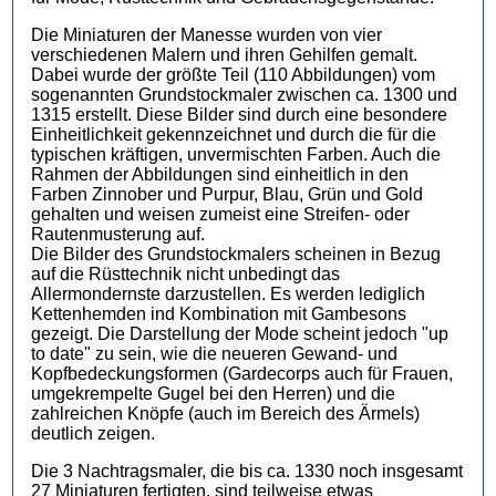
Die Miniaturen der Manesse wurden von vier
verschiedenen Malern und ihren Gehilfen gemalt.
Dabei wurde der größte Teil (110 Abbildungen) vom
sogenannten Grundstockmaler zwischen ca. 1300 und
1315 erstellt. Diese Bilder sind durch eine besondere
Einheitlichkeit gekennzeichnet und durch die für die
typischen kräftigen, unvermischten Farben. Auch die
Rahmen der Abbildungen sind einheitlich in den
Farben Zinnober und Purpur, Blau, Grün und Gold
gehalten und weisen zumeist eine Streifen- oder
Rautenmusterung auf.
Die Bilder des Grundstockmalers scheinen in Bezug
auf die Rüsttechnik nicht unbedingt das
Allermondernste darzustellen. Es werden lediglich
Kettenhemden ind Kombination mit Gambesons
gezeigt. Die Darstellung der Mode scheint jedoch "up
to date" zu sein, wie die neueren Gewand- und
Kopfbedeckungsformen (Gardecorps auch für Frauen,
umgekrempelte Gugel bei den Herren) und die
zahlreichen Knöpfe (auch im Bereich des Ärmels)
deutlich zeigen.
Die 3 Nachtragsmaler, die bis ca. 1330 noch insgesamt
27 Miniaturen fertigten, sind teilweise etwas