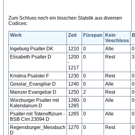
Zum Schluss noch ein bisschen Statstik aus diversen
Codices:
Werk
Zeit
Fürspan
Kein
B
Veschluss
Ingeburg Psalter DK
1210
0
Alle
0
Elisabeth Psalter D
1200
0
Rest
3
-
1217
Kristina Psalster F
1230
0
Rest
0
Gosslar_Evangiliar D
1240
0
Alle
0
Mainzer Evangeliar D
1250
2
Rest
0
Würzburger Psalter mit
1260-
0
Alle
0
Kalendarium D
1265
Psalter mit Totenoffizium -
1265
0
Alle
0
BSB Clm 23094 D
Regensburger_Messbuch
1270
0
Rest
0
D