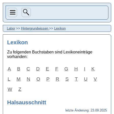
Labor
>>
Hintergrundwissen
>>
Lexikon
Lexikon
Zu folgenden Buchstaben sind Lexikoneinträge
vorhanden:
A
B
C
D
E
F
G
H
I
K
L
M
N
O
P
R
S
T
U
V
W
Z
Halsausschnitt
letzte Änderung: 23.09.2025