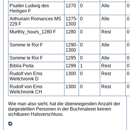
Psalter Ludwig des
1270
0
Alle
0
Heiligen F
Arthuriam Romances MS
1275-
0
Alle
0
229 F
1300
Murthly_hours_1280 F
1280
0
Rest
0
Somme le Roi F
1290-
0
Alle
0
1300
Somme le Roi F
1295
0
Alle
0
Biblia Porta
1299
1
Rest
0
Rudolf von Ems
1300
0
Rest
0
Weltchronik D
Rudolf von Ems
1300
0
Rest
0
Weltchronik CH
Wie man also sieht, hat die überwiegenden Anzahl der
dargestellten Personen in der Buchmalerei keinen
sichtbaren Halsverschluss.