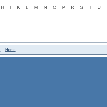
H
I
K
L
M
N
O
P
R
S
T
U
t
Home