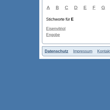
A
B
C
D
E
F
G
Stichworte für
E
Eisenvitriol
Engobe
Datenschutz
Impressum
Kontak