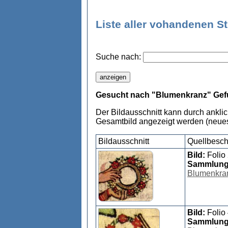
Liste aller vohandenen S
Suche nach:
Gesucht nach "Blumenkranz" Gef
Der Bildausschnitt kann durch ankli
Gesamtbild angezeigt werden (neues
Bildausschnitt
Quellbesch
Bild:
Folio
Sammlun
Blumenkra
Bild:
Folio
Sammlun