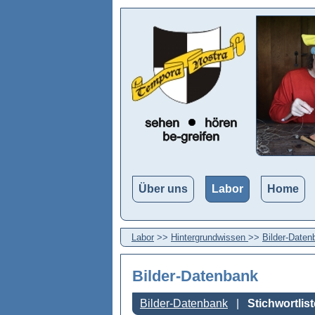
Über uns
Labor
Home
Labor
>>
Hintergrundwissen
>>
Bilder-Daten
Bilder-Datenbank
Bilder-Datenbank
Stichwortlist