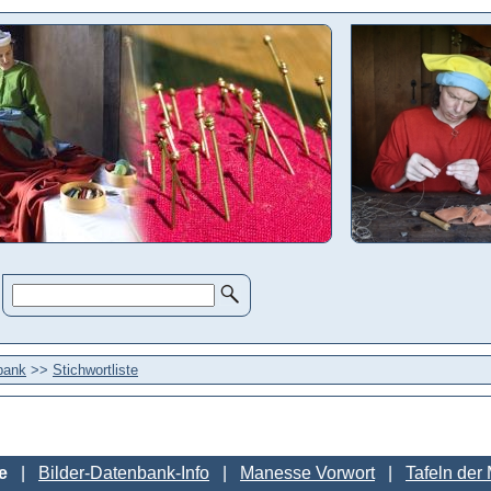
bank
>>
Stichwortliste
e
Bilder-Datenbank-Info
Manesse Vorwort
Tafeln der