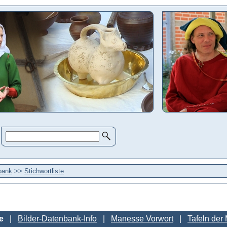
bank
>>
Stichwortliste
e
Bilder-Datenbank-Info
Manesse Vorwort
Tafeln der