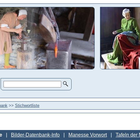
bank
>>
Stichwortliste
e
Bilder-Datenbank-Info
Manesse Vorwort
Tafeln der