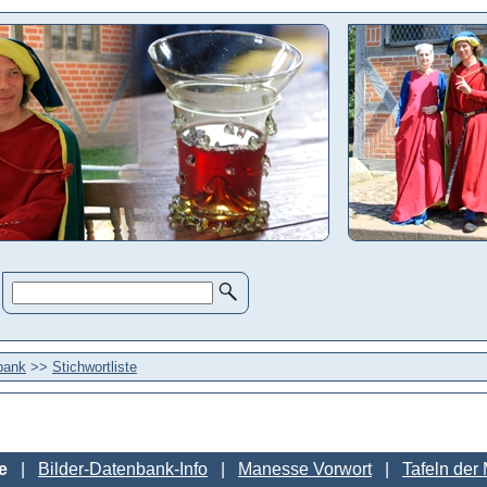
bank
>>
Stichwortliste
e
Bilder-Datenbank-Info
Manesse Vorwort
Tafeln der