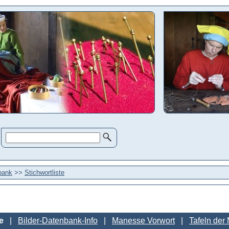
bank
>>
Stichwortliste
e
Bilder-Datenbank-Info
Manesse Vorwort
Tafeln der